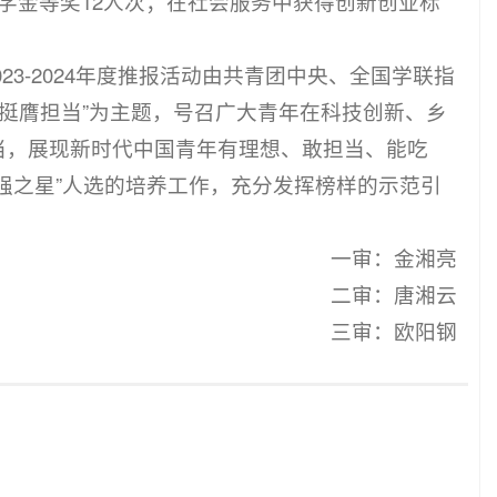
学金等奖12人次；在社会服务中获得创新创业标
023-2024年度推报活动由共青团中央、全国学联指
 挺膺担当”为主题，号召广大青年在科技创新、乡
当，展现新时代中国青年有理想、敢担当、能吃
强之星”人选的培养工作，充分发挥榜样的示范引
一审：金湘亮
二审：唐湘云
三审：欧阳钢